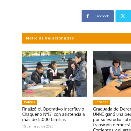
Facebook
Noticias Relacionadas
Política
Sociedad
Finalizó el Operativo Interfluvio
Graduada de Derec
Chaqueño N°131 con asistencia a
UNNE ganó una bec
más de 5.000 familias
por su estudio sobr
transición democrá
15 de mayo de 2026
Corrientes y el art