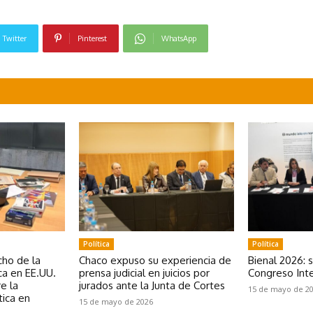
Twitter
Pinterest
WhatsApp
Política
Política
ho de la
Chaco expuso su experiencia de
Bienal 2026: 
a en EE.UU.
prensa judicial en juicios por
Congreso Inte
e la
jurados ante la Junta de Cortes
15 de mayo de 2
tica en
15 de mayo de 2026
e