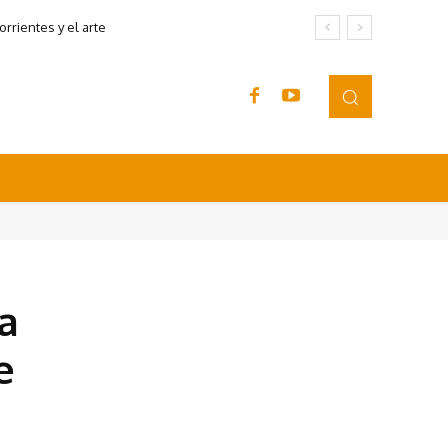
rrientes y el arte
a
e