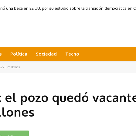
 una beca en EE.UU. por su estudio sobre la transición democrática en Co
s
Política
Sociedad
Tecno
$273 millones
 el pozo quedó vacant
llones