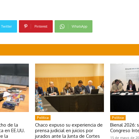
Twitter
Pinterest
WhatsApp
Política
Política
ho de la
Chaco expuso su experiencia de
Bienal 2026: 
a en EE.UU.
prensa judicial en juicios por
Congreso Inte
e la
jurados ante la Junta de Cortes
15 de mayo de 2