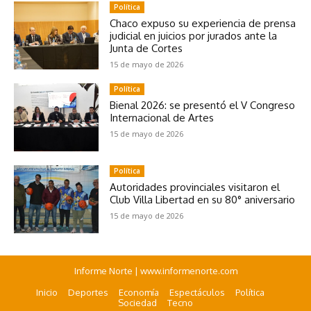
Política
Chaco expuso su experiencia de prensa
judicial en juicios por jurados ante la
Junta de Cortes
15 de mayo de 2026
Política
Bienal 2026: se presentó el V Congreso
Internacional de Artes
15 de mayo de 2026
Política
Autoridades provinciales visitaron el
Club Villa Libertad en su 80° aniversario
15 de mayo de 2026
Informe Norte | www.informenorte.com
Inicio
Deportes
Economía
Espectáculos
Política
Sociedad
Tecno