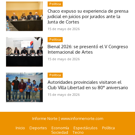
Política
Chaco expuso su experiencia de prensa
judicial en juicios por jurados ante la
Junta de Cortes
15 de mayo de 2026
Política
Bienal 2026: se presentó el V Congreso
Internacional de Artes
15 de mayo de 2026
Política
Autoridades provinciales visitaron el
Club Villa Libertad en su 80° aniversario
15 de mayo de 2026
Informe Norte | www.informenorte.com
Inicio
Deportes
Economía
Espectáculos
Política
Sociedad
Tecno