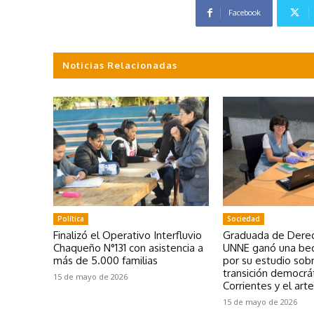
Facebook
Noticias Relacionadas
Política
Sociedad
Finalizó el Operativo Interfluvio
Graduada de Derec
Chaqueño N°131 con asistencia a
UNNE ganó una bec
más de 5.000 familias
por su estudio sobr
transición democrá
15 de mayo de 2026
Corrientes y el art
15 de mayo de 2026