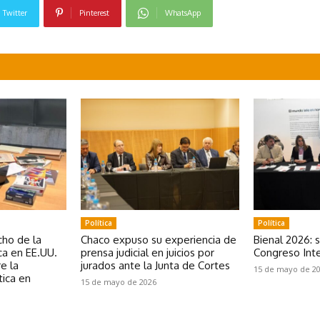
Twitter
Pinterest
WhatsApp
Política
Política
ho de la
Chaco expuso su experiencia de
Bienal 2026: 
a en EE.UU.
prensa judicial en juicios por
Congreso Inte
e la
jurados ante la Junta de Cortes
15 de mayo de 2
tica en
15 de mayo de 2026
e