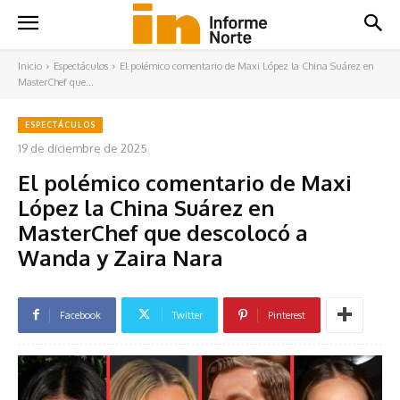
Inicio
Espectáculos
El polémico comentario de Maxi López la China Suárez en
MasterChef que...
ESPECTÁCULOS
19 de diciembre de 2025
El polémico comentario de Maxi
López la China Suárez en
MasterChef que descolocó a
Wanda y Zaira Nara
Facebook
Twitter
Pinterest