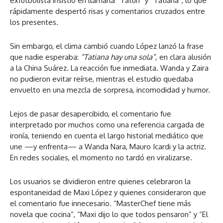
exfutbolista insistió en llamarla “Tatún” y “Tatiana”, lo que
rápidamente despertó risas y comentarios cruzados entre
los presentes.
Sin embargo, el clima cambió cuando López lanzó la frase
que nadie esperaba:
“Tatiana hay una sola”,
en clara alusión
a la China Suárez. La reacción fue inmediata. Wanda y Zaira
no pudieron evitar reírse, mientras el estudio quedaba
envuelto en una mezcla de sorpresa, incomodidad y humor.
Lejos de pasar desapercibido, el comentario fue
interpretado por muchos como una referencia cargada de
ironía, teniendo en cuenta el largo historial mediático que
une —y enfrenta— a Wanda Nara, Mauro Icardi y la actriz.
En redes sociales, el momento no tardó en viralizarse.
Los usuarios se dividieron entre quienes celebraron la
espontaneidad de Maxi López y quienes consideraron que
el comentario fue innecesario. “MasterChef tiene más
novela que cocina”, “Maxi dijo lo que todos pensaron” y “El