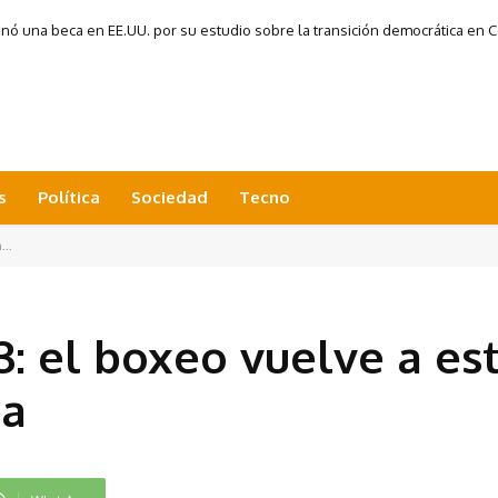
 una beca en EE.UU. por su estudio sobre la transición democrática en Co
s
Política
Sociedad
Tecno
...
: el boxeo vuelve a es
na