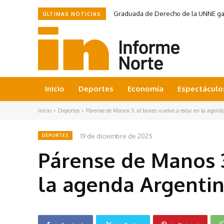
Graduada de Derecho de la UNNE ganó
ÚLTIMAS NOTICIAS
Inicio
Deportes
Economía
Espectáculo
Inicio
Deportes
Párense de Manos 3: el boxeo vuelve a estar en la agenda
19 de diciembre de 2025
DEPORTES
Párense de Manos 3
la agenda Argenti