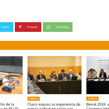
Twitter
Pinterest
WhatsApp
Política
Política
ho de la
Chaco expuso su experiencia de
Bienal 2026: 
a en EE.UU.
prensa judicial en juicios por
Congreso Inte