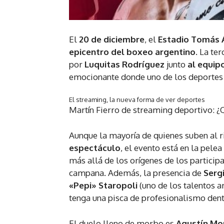
El
20 de diciembre
, el
Estadio Tomás 
epicentro del boxeo
argentino
. La te
por
Luquitas Rodríguez
junto
al equip
emocionante donde uno de los deportes m
El streaming, la nueva forma de ver deportes
Martín Fierro de streaming deportivo: 
Aunque la mayoría de quienes suben al r
espectáculo
, el evento está en la pele
más allá de los orígenes de los particip
campana. Además, la presencia de
Serg
«Pepi» Staropoli
(uno de los talentos a
tenga una pisca de profesionalismo dent
El duelo lleno de morbo es
Agustín Mo