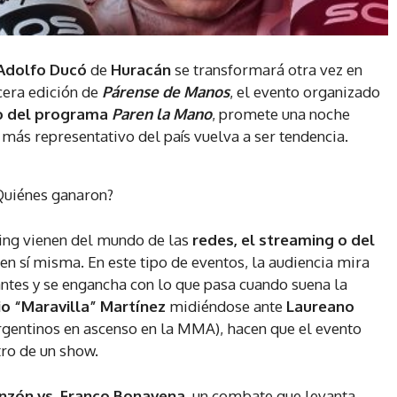
Adolfo Ducó
de
Huracán
se transformará otra vez en
rcera edición de
Párense de Manos
, el evento organizado
o del programa
Paren la Mano
, promete una noche
ás representativo del país vuelva a ser tendencia.
¿Quiénes ganaron?
ing vienen del mundo de las
redes, el streaming o del
a en sí misma. En este tipo de eventos, la audiencia mira
antes y se engancha con lo que pasa cuando suena la
io “Maravilla” Martínez
midiéndose ante
Laureano
rgentinos en ascenso en la MMA), hacen que el evento
ro de un show.
nzón vs. Franco Bonavena
, un combate que levanta