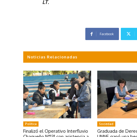
LT.
Facebook
Noticias Relacionadas
Política
Sociedad
Finalizó el Operativo Interfluvio
Graduada de Derec
Chaqueño N°131 con asistencia a
UNNE ganó una bec