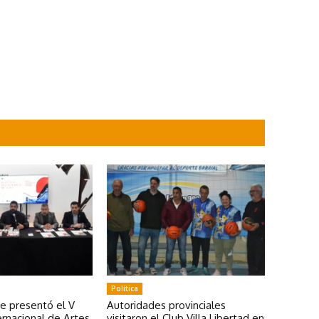
Política
se presentó el V
Autoridades provinciales
rnacional de Artes
visitaron el Club Villa Libertad en