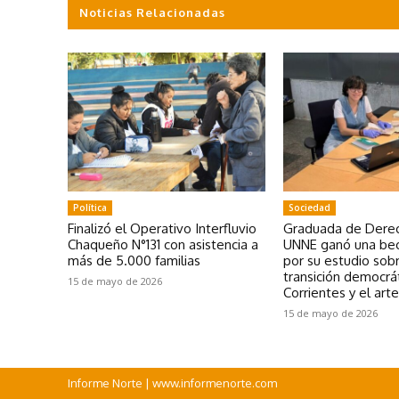
Noticias Relacionadas
Política
Sociedad
Finalizó el Operativo Interfluvio
Graduada de Derec
Chaqueño N°131 con asistencia a
UNNE ganó una bec
más de 5.000 familias
por su estudio sobr
transición democrá
15 de mayo de 2026
Corrientes y el art
15 de mayo de 2026
Informe Norte | www.informenorte.com