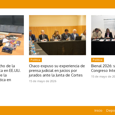
Política
Política
ho de la
Chaco expuso su experiencia de
Bienal 2026: 
a en EE.UU.
prensa judicial en juicios por
Congreso Inte
e la
jurados ante la Junta de Cortes
15 de mayo de 2
tica en
15 de mayo de 2026
e
Inicio
Depo