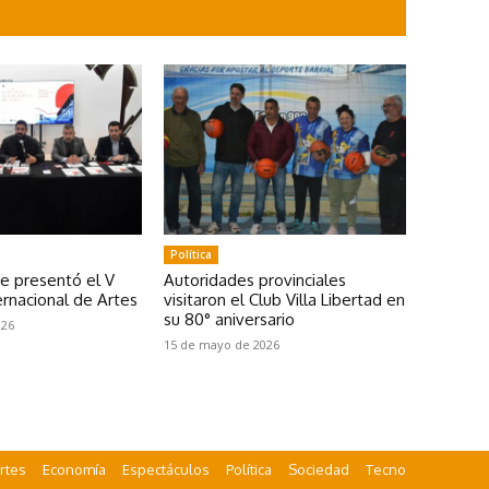
Política
se presentó el V
Autoridades provinciales
rnacional de Artes
visitaron el Club Villa Libertad en
su 80° aniversario
026
15 de mayo de 2026
rtes
Economía
Espectáculos
Política
Sociedad
Tecno