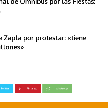
al de Ómnibus por las Fiestas:
s
e Zapla por protestar: «tiene
illones»
Twitter
Pinterest
WhatsApp