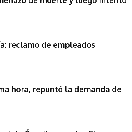
amenazó de muerte y luego intentó
ía: reclamo de empleados
ima hora, repuntó la demanda de