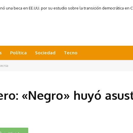
 una beca en EE.UU. por su estudio sobre la transición democrática en Co
s
Política
Sociedad
Tecno
tecnia
ero: «Negro» huyó asus