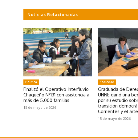
Noticias Relacionadas
Política
Sociedad
Finalizó el Operativo Interfluvio
Graduada de Derec
Chaqueño N°131 con asistencia a
UNNE ganó una bec
más de 5.000 familias
por su estudio sobr
transición democrá
15 de mayo de 2026
Corrientes y el art
15 de mayo de 2026