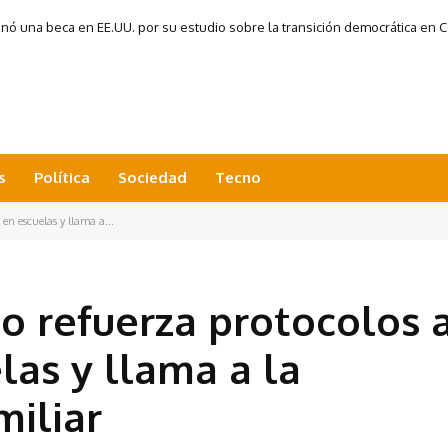
 una beca en EE.UU. por su estudio sobre la transición democrática en Co
s
Política
Sociedad
Tecno
n escuelas y llama a...
o refuerza protocolos 
as y llama a la
miliar