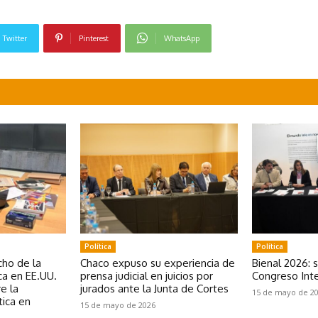
Twitter
Pinterest
WhatsApp
Política
Política
ho de la
Chaco expuso su experiencia de
Bienal 2026: 
a en EE.UU.
prensa judicial en juicios por
Congreso Inte
e la
jurados ante la Junta de Cortes
15 de mayo de 2
tica en
15 de mayo de 2026
e