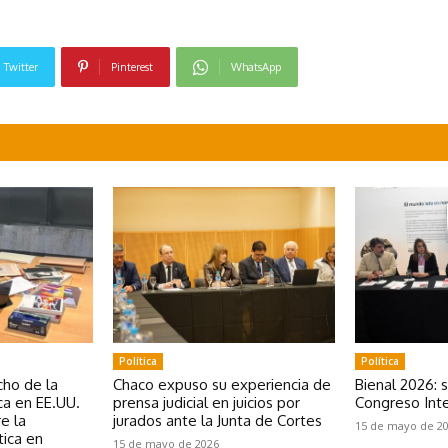
Twitter
Pinterest
WhatsApp
Política
Política
ho de la
Chaco expuso su experiencia de
Bienal 2026: 
a en EE.UU.
prensa judicial en juicios por
Congreso Inte
e la
jurados ante la Junta de Cortes
15 de mayo de 2
tica en
15 de mayo de 2026