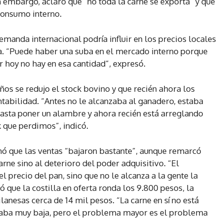
n embargo, aclaró que “no toda la carne se exporta” y que
consumo interno.
manda internacional podría influir en los precios locales
a. “Puede haber una suba en el mercado interno porque
r hoy no hay en esa cantidad”, expresó.
años se redujo el stock bovino y que recién ahora los
abilidad. “Antes no le alcanzaba al ganadero, estaba
sta poner un alambre y ahora recién está arreglando
k que perdimos”, indicó.
mó que las ventas “bajaron bastante”, aunque remarcó
arne sino al deterioro del poder adquisitivo. “El
el precio del pan, sino que no le alcanza a la gente la
que la costilla en oferta ronda los 9.800 pesos, la
lanesas cerca de 14 mil pesos. “La carne en sí no está
taba muy baja, pero el problema mayor es el problema